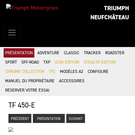
TRIUMPH
NEUFCHÂTEAU
PRÉSENTATION
ADVENTURE
CLASSIC
TRACKER
ROADSTER
SPORT
OFF-ROAD
TXP
ICON EDITION
STEALTH EDITION
CHROME COLLECTION
TFC
MODÈLES A2
CONFIGURE
MANUEL DU PROPRIÉTAIRE
ACCESSOIRES
RESERVER VOTRE ESSAI
TF 450-E
PRÉCÉDENT
PRÉSENTATION
SUIVANT